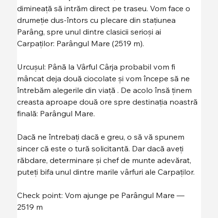
dimineață să intrăm direct pe traseu. Vom face o 
drumeție dus-întors cu plecare din stațiunea 
Parâng, spre unul dintre clasicii serioși ai 
Carpaților: Parângul Mare (2519 m).
Urcușul: Până la Vârful Cârja probabil vom fi 
mâncat deja două ciocolate și vom începe să ne 
întrebăm alegerile din viață . De acolo însă ținem 
creasta aproape două ore spre destinația noastră 
finală: Parângul Mare.
Dacă ne întrebați dacă e greu, o să vă spunem 
sincer că este o tură solicitantă. Dar dacă aveți 
răbdare, determinare și chef de munte adevărat, 
puteți bifa unul dintre marile vârfuri ale Carpaților.
Check point: Vom ajunge pe Parângul Mare — 
2519 m 