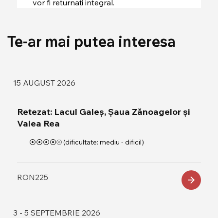
vor fi returnați integral.
Te-ar mai putea interesa
15 AUGUST 2026
Retezat: Lacul Galeș, Șaua Zănoagelor și
Valea Rea
⦿⦿⦿⦿⦾ (dificultate: mediu - dificil)
RON
225
3 - 5 SEPTEMBRIE 2026