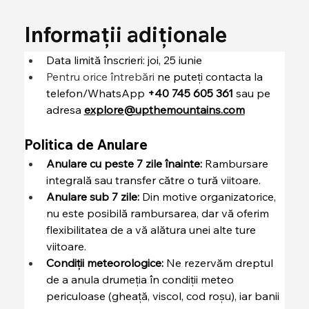
Informații adiționale
Data limită înscrieri: joi, 25 iunie
Pentru orice întrebări 
ne puteți contacta la 
telefon/WhatsApp 
+40 745 605 361
 sau pe 
adresa 
explore@upthemountains.com
Politica de Anulare
Anulare cu peste 7 zile înainte:
 Rambursare 
integrală sau transfer către o tură viitoare.
Anulare sub 7 zile:
 Din motive organizatorice, 
nu este posibilă rambursarea, dar vă oferim 
flexibilitatea de a vă alătura unei alte ture 
viitoare.
Condiții meteorologice:
 Ne rezervăm dreptul 
de a anula drumeția în condiții meteo 
periculoase (gheață, viscol, cod roșu), iar banii 