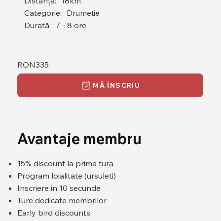
Distanță:
18km
Categorie:
Drumeție
Durată:
7 - 8 ore
RON
335
MĂ ÎNSCRIU
Avantaje membru
15% discount la prima tura
Program loialitate (ursuleti)
Inscriere in 10 secunde
Ture dedicate membrilor
Early bird discounts