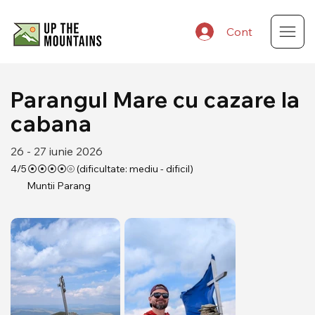
Cont
Parangul Mare cu cazare la
cabana
26 - 27 iunie 2026
4
/5
⦿⦿⦿⦿⦾ (dificultate: mediu - dificil)
Muntii Parang