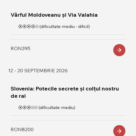
Vârful Moldoveanu și Via Valahia
⦿⦿⦿⦿⦾ (dificultate: mediu - dificil)
RON
395
12 - 20 SEPTEMBRIE 2026
Slovenia: Potecile secrete și colțul nostru
de rai
⦿⦿⦿⦾⦾ (dificultate: mediu)
RON
8200