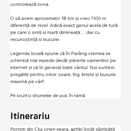
controlează zona.
O să avem aproximativ 18 km și vreo 1100 m 
diferență de nivel. Adică exact genul acela de tură 
pe care o simți și marți dimineață… dar cu 
recunoștință si bucurie. 
Legenda locală spune că în Parâng vremea se 
schimbă mai repede decât părerile oamenilor pe 
internet și că în general bate vântul. Noi suntem 
pregătiți pentru orice: soare, frig, liniște și bucurie 
maximă pe vârf.
Pe scurt:o drumeție de pus în ramă 
Itinerariu
Pornim din Cluj vineri seara, astfel încât sâmbătă 