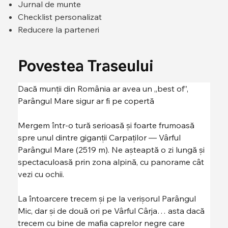
Jurnal de munte
Checklist personalizat
Reducere la parteneri
Povestea Traseului
Dacă munții din România ar avea un „best of”, 
Parângul Mare sigur ar fi pe copertă 
Mergem într-o tură serioasă și foarte frumoasă 
spre unul dintre giganții Carpaților — Vârful 
Parângul Mare (2519 m). Ne așteaptă o zi lungă și 
spectaculoasă prin zona alpină, cu panorame cât 
vezi cu ochii.
La întoarcere trecem și pe la verișorul Parângul 
Mic, dar și de două ori pe Vârful Cârja… asta dacă 
trecem cu bine de mafia caprelor negre care 