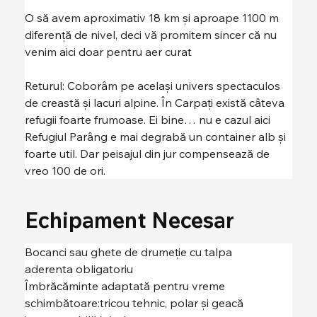
O să avem aproximativ 18 km și aproape 1100 m 
diferență de nivel, deci vă promitem sincer că nu 
venim aici doar pentru aer curat
Returul: Coborâm pe același univers spectaculos 
de creastă și lacuri alpine. În Carpați există câteva 
refugii foarte frumoase. Ei bine… nu e cazul aici 
Refugiul Parâng e mai degrabă un container alb și 
foarte util. Dar peisajul din jur compensează de 
vreo 100 de ori.
Echipament Necesar
Bocanci sau ghete de drumeție cu talpa 
aderenta obligatoriu
Îmbrăcăminte adaptată pentru vreme 
schimbătoare:tricou tehnic, polar și geacă 