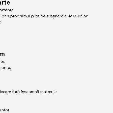
arte
ortantă:
 prin programul pilot de susținere a IMM-urilor
:
em
te.
munte:
fiecare tură înseamnă mai mult:
azator