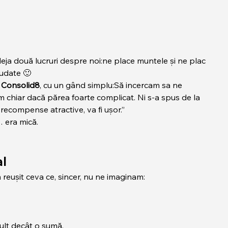
deja două lucruri despre noi:ne place muntele și ne plac 
iudate 🙂
 
Consolid8
, cu un gând simplu:Să incercam sa ne 
hiar dacă părea foarte complicat. Ni s-a spus de la 
recompense atractive, va fi ușor.”
 era mică.
al
reușit ceva ce, sincer, nu ne imaginam:
ult decât o sumă.