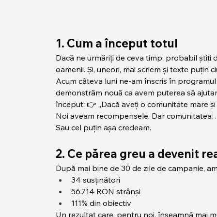
1. Cum a început totul
Dacă ne urmăriți de ceva timp, probabil știți 
oamenii. Și, uneori, mai scriem și texte puțin c
Acum câteva luni ne-am înscris în programul
demonstrăm nouă ca avem puterea să ajutam c
început: 👉 „Dacă aveți o comunitate mare și 
Noi aveam recompensele. Dar comunitatea…
Sau cel puțin așa credeam.
2. Ce părea greu a devenit re
După mai bine de 30 de zile de campanie, am 
34 susținători
56.714 RON strânși
111% din obiectiv
Un rezultat care, pentru noi, înseamnă mai m