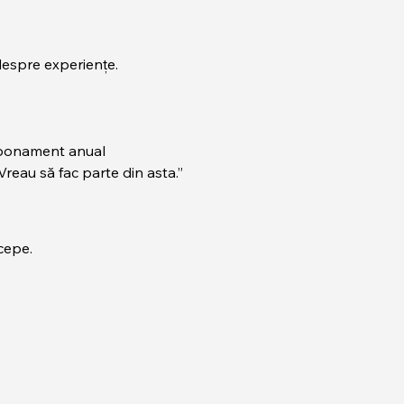
espre experiențe.
abonament anual
Vreau să fac parte din asta.”
cepe.