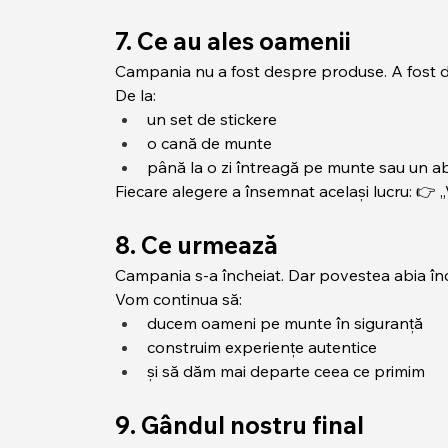
7. Ce au ales oamenii
Campania nu a fost despre produse. A fost d
De la:
un set de stickere
o cană de munte
până la o zi întreagă pe munte sau un 
Fiecare alegere a însemnat același lucru: 👉 „
8. Ce urmează
Campania s-a încheiat. Dar povestea abia în
Vom continua să:
ducem oameni pe munte în siguranță
construim experiențe autentice
și să dăm mai departe ceea ce primim
9. Gândul nostru final