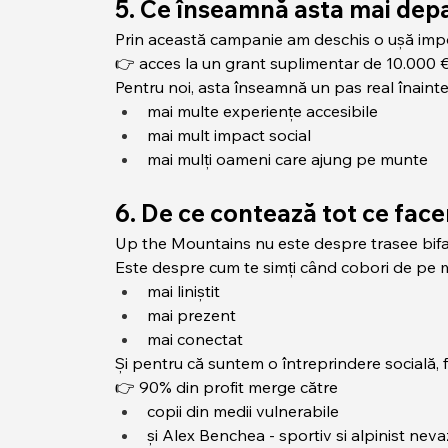
5. Ce înseamnă asta mai dep
Prin această campanie am deschis o ușă imp
👉 acces la un grant suplimentar de 10.000 €
Pentru noi, asta înseamnă un pas real înainte
mai multe experiențe accesibile
mai mult impact social
mai mulți oameni care ajung pe munte
6. De ce contează tot ce fac
Up the Mountains nu este despre trasee bifa
Este despre cum te simți când cobori de pe 
mai liniștit
mai prezent
mai conectat
Și pentru că suntem o întreprindere socială, 
👉 90% din profit merge către
copii din medii vulnerabile
și Alex Benchea - sportiv si alpinist nev