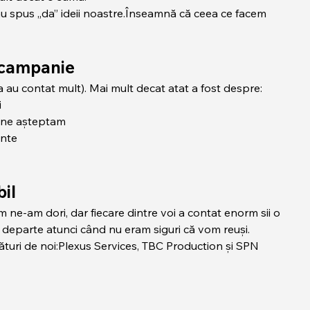
 spus „da” ideii noastre.Înseamnă că ceea ce facem 
ă campanie
a au contat mult). Mai mult decat atat a fost despre:
i
t ne așteptam
unte
bil
ne-am dori, dar fiecare dintre voi a contat enorm sii o 
departe atunci când nu eram siguri că vom reuși.
lături de noi:Plexus Services, TBC Production și SPN 