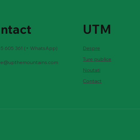
ntact
UTM
5 605 361 (+ WhatsApp)
Despre
Ture publice
re@upthemountains.com
Noutati
Contact