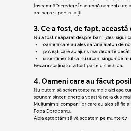
Înseamnă încredere.Înseamnă oameni care au
are sens și pentru alții.
3. Ce a fost, de fapt, aceast
Nu a fost neapărat despre bani. (desi sigur c
oameni care au ales să vină alături de no
povești care au ajuns mai departe decâ
și sentimentul că nu urcăm singuri pe m
Fiecare susținător a fost parte din echipă.
4. Oameni care au făcut posi
Nu putem să scriem toate numele aici așa cum 
spunem sincer: energia voastră ne-a dus mai 
Mulțumim și companiilor care au ales să fie a
Popa Dorobanțu.
Abia așteptăm să vă scoatem pe munte 🙂