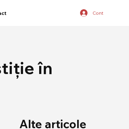
act
Cont
iție în
Alte articole